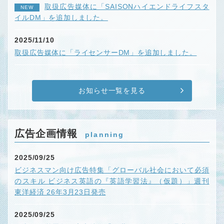
取扱広告媒体に「SAISONハイエンドライフスタ
NEW
イルDM」を追加しました。
2025/11/10
取扱広告媒体に「ライセンサーDM」を追加しました。
お知らせ一覧を見る
広告企画情報
planning
2025/09/25
ビジネスマン向け広告特集「グローバル社会において必須
のスキル ビジネス英語の『英語学習法』（仮題）」週刊
東洋経済 26年3月23日発売
2025/09/25