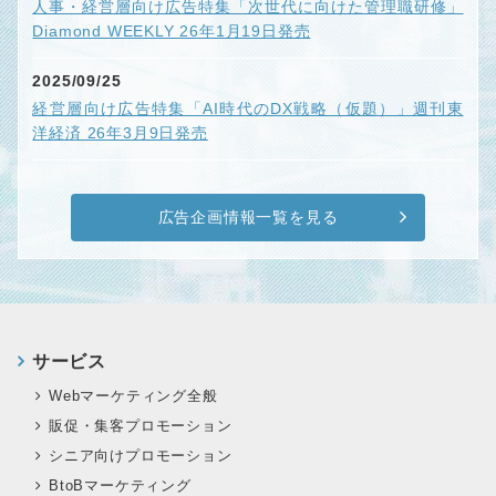
人事・経営層向け広告特集「次世代に向けた管理職研修」
Diamond WEEKLY 26年1月19日発売
2025/09/25
経営層向け広告特集「AI時代のDX戦略（仮題）」週刊東
洋経済 26年3月9日発売
広告企画情報一覧を見る
サービス
Webマーケティング全般
販促・集客プロモーション
シニア向けプロモーション
BtoBマーケティング