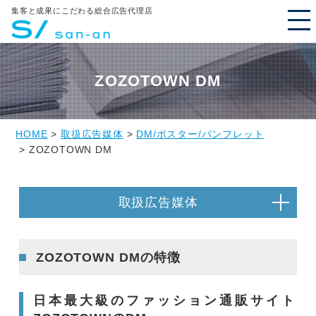
集客と成果にこだわる総合広告代理店
ZOZOTOWN DM
HOME
>
取扱広告媒体
>
DM/ポスター/パンフレット
> ZOZOTOWN DM
取扱広告媒体
ZOZOTOWN DMの特徴
日本最大級のファッション通販サイト